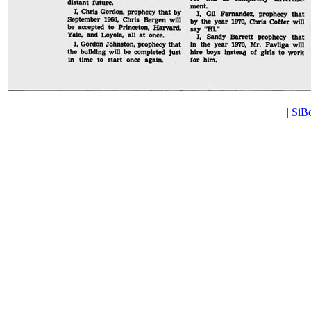
|
SiBo