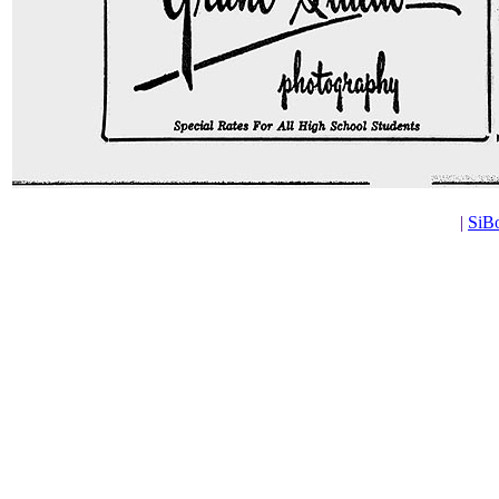
|
SiBo