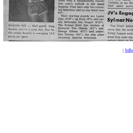
|
SiBo