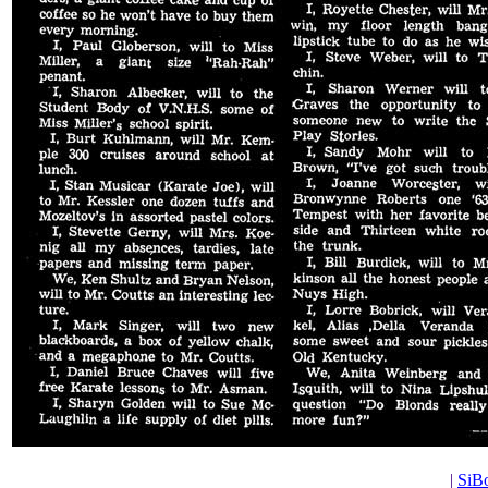
|
SiBo